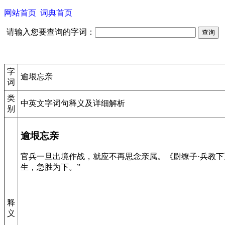
网站首页
词典首页
请输入您要查询的字词：
字
逾垠忘亲
词
类
中英文字词句释义及详细解析
别
逾垠忘亲
官兵一旦出境作战，就应不再思念亲属。《尉缭子·兵教下
生，急胜为下。”
释
义