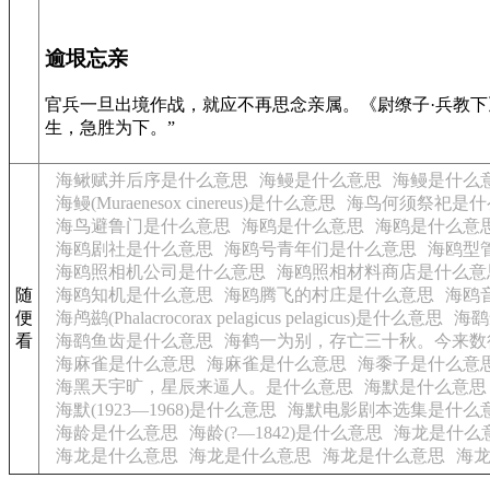
逾垠忘亲
官兵一旦出境作战，就应不再思念亲属。《尉缭子·兵教下
生，急胜为下。”
海鳅赋并后序是什么意思
海鳗是什么意思
海鳗是什么
海鳗(Muraenesox cinereus)是什么意思
海鸟何须祭祀是什
海鸟避鲁门是什么意思
海鸥是什么意思
海鸥是什么意
海鸥剧社是什么意思
海鸥号青年们是什么意思
海鸥型
海鸥照相机公司是什么意思
海鸥照相材料商店是什么意
随
海鸥知机是什么意思
海鸥腾飞的村庄是什么意思
海鸥
便
海鸬鹚(Phalacrocorax pelagicus pelagicus)是什么意思
海鹞
看
海鹞鱼齿是什么意思
海鹤一为别，存亡三十秋。今来数
海麻雀是什么意思
海麻雀是什么意思
海黍子是什么意
海黑天宇旷，星辰来逼人。是什么意思
海默是什么意思
海默(1923—1968)是什么意思
海默电影剧本选集是什么
海龄是什么意思
海龄(?—1842)是什么意思
海龙是什么
海龙是什么意思
海龙是什么意思
海龙是什么意思
海