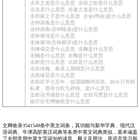
击车之道是什么意思
击辕之歌是什么意思
击边是什么意思
击避之道是什么意思
击邻家之子是什么意思
击金(鸣金)是什么意思
击钟鼎食是什么意思
击钟鼎食(击钟陈鼎)是什么意思
击钵催诗是什么意思
击钵催诗(击钵赋诗)是什么意思
击锤成交是什么意思
击鞠是什么意思
击鞠是什么意思
击鞠是什么意思
击鲜是什么意思
击鼓是什么意思
击鼓传梅、春喜上眉梢是什么意思
击鼓催花是什么意思
击鼓吹竽七百年，临淄城阙尚依然。如今只有耕
耘者，曾得当时九府钱。是什么意思
击鼓说书俑是什么意思
击鼓骂曹是什么意思
凼仔住宅博物馆是什么意思
文网收录3541549条中英文词条，其功能与新华字典、现代汉
语词典、牛津高阶英汉词典等各类中英文词典类似，基本涵盖
了全部常用中英文字词句的读音、释义及用法，是语言学习和