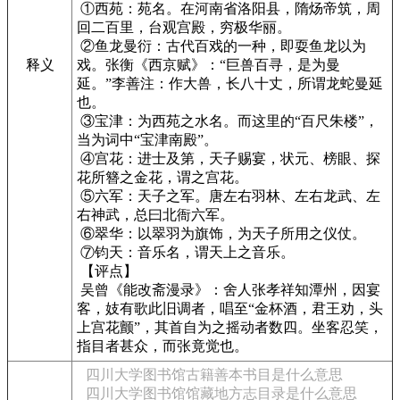
①西苑：苑名。在河南省洛阳县，隋炀帝筑，周
回二百里，台观宫殿，穷极华丽。
②鱼龙曼衍：古代百戏的一种，即耍鱼龙以为
戏。张衡《西京赋》：“巨兽百寻，是为曼
释义
延。”李善注：作大兽，长八十丈，所谓龙蛇曼延
也。
③宝津：为西苑之水名。而这里的“百尺朱楼”，
当为词中“宝津南殿”。
④宫花：进士及第，天子赐宴，状元、榜眼、探
花所簪之金花，谓之宫花。
⑤六军：天子之军。唐左右羽林、左右龙武、左
右神武，总曰北衙六军。
⑥翠华：以翠羽为旗饰，为天子所用之仪仗。
⑦钧天：音乐名，谓天上之音乐。
【评点】
吴曾《能改斋漫录》：舍人张孝祥知潭州，因宴
客，妓有歌此旧调者，唱至“金杯酒，君王劝，头
上宫花颤”，其首自为之摇动者数四。坐客忍笑，
指目者甚众，而张竟觉也。
四川大学图书馆古籍善本书目是什么意思
四川大学图书馆馆藏地方志目录是什么意思