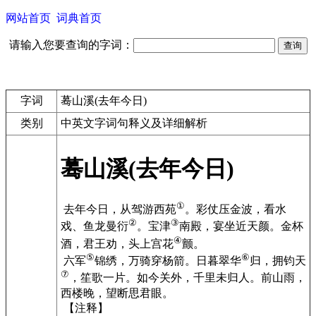
网站首页
词典首页
请输入您要查询的字词：
字词
蓦山溪(去年今日)
类别
中英文字词句释义及详细解析
蓦山溪(去年今日)
①
去年今日，从驾游西苑
。彩仗压金波，看水
②
③
戏、鱼龙曼衍
。宝津
南殿，宴坐近天颜。金杯
④
酒，君王劝，头上宫花
颤。
⑤
⑥
六军
锦绣，万骑穿杨箭。日暮翠华
归，拥钧天
⑦
，笙歌一片。如今关外，千里未归人。前山雨，
西楼晚，望断思君眼。
【注释】