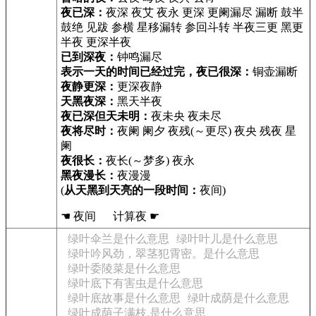
夜已深：
夜深 夜艾 夜永 更深 更阑漏尽 漏断 鼓半
鼓绝 见跋 参横 星移漏转 参回斗转 半夜三更 黑更
半夜 更深半夜
已到深夜：
钟鸣漏尽
表示一天的时间已经过完，夜已很深：
铜壶漏断
夜静更深：
更深夜静
天黑夜深：
黑天半夜
夜已深但天未明：
夜未央 夜未尽
夜将尽时：
夜阑 阑夕 夜残(～更尽) 夜央 残夜 星
阑
夜很长：
夜长(～梦多) 夜永
黑夜漫长：
夜漫漫
(
从天黑到天亮的一段时间：
夜间)
☚ 夜间 计算夜 ☛
绿叶伞兰是什么意思
绿叶叶儿是什么意思
绿叶吟风劲，翠茎犯霄密。是什么意思
绿叶委陵菜是什么意思
绿叶底下有害虫是什么意思
绿叶底故事是什么意思
绿叶成荫是什么意思
绿叶成荫子满枝.是什么意思