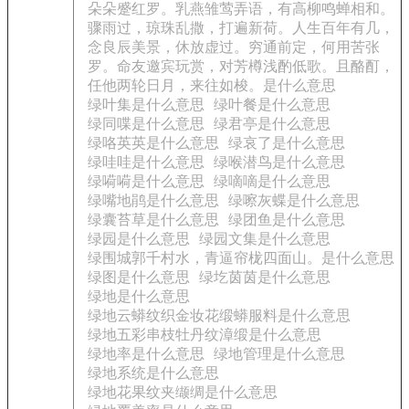
朵朵蹙红罗。乳燕雏莺弄语，有高柳鸣蝉相和。
骤雨过，琼珠乱撒，打遍新荷。人生百年有几，
念良辰美景，休放虚过。穷通前定，何用苦张
罗。命友邀宾玩赏，对芳樽浅酌低歌。且酪酊，
任他两轮日月，来往如梭。是什么意思
绿叶集是什么意思
绿叶餐是什么意思
绿同喋是什么意思
绿君亭是什么意思
绿咯英英是什么意思
绿哀了是什么意思
绿哇哇是什么意思
绿喉潜鸟是什么意思
绿嗬嗬是什么意思
绿嘀嘀是什么意思
绿嘴地鹃是什么意思
绿嚓灰蝶是什么意思
绿囊苔草是什么意思
绿团鱼是什么意思
绿园是什么意思
绿园文集是什么意思
绿围城郭千村水，青逼帘栊四面山。是什么意思
绿图是什么意思
绿圪茵茵是什么意思
绿地是什么意思
绿地云蟒纹织金妆花缎蟒服料是什么意思
绿地五彩串枝牡丹纹漳缎是什么意思
绿地率是什么意思
绿地管理是什么意思
绿地系统是什么意思
绿地花果纹夹缬绸是什么意思