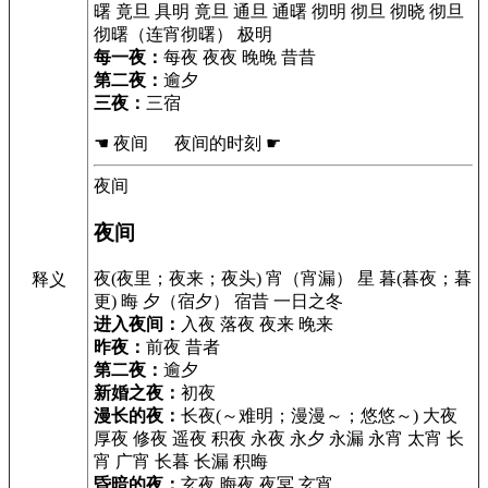
曙 竟旦 具明 竟旦 通旦 通曙 彻明 彻旦 彻晓 彻旦
彻曙（连宵彻曙） 极明
每一夜：
每夜 夜夜 晚晚 昔昔
第二夜：
逾夕
三夜：
三宿
☚ 夜间 夜间的时刻 ☛
夜间
夜间
夜(夜里；夜来；夜头) 宵（宵漏） 星 暮(暮夜；暮
释义
更) 晦 夕（宿夕） 宿昔 一日之冬
进入夜间：
入夜 落夜 夜来 晚来
昨夜：
前夜 昔者
第二夜：
逾夕
新婚之夜：
初夜
漫长的夜：
长夜(～难明；漫漫～；悠悠～) 大夜
厚夜 修夜 遥夜 积夜 永夜 永夕 永漏 永宵 太宵 长
宵 广宵 长暮 长漏 积晦
昏暗的夜：
玄夜 晦夜 夜冥 玄宵