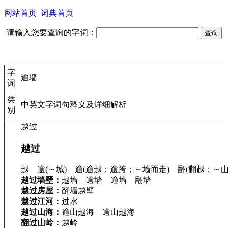
网站首页
词典首页
请输入您要查询的字词：
字
逾墙
词
类
中英文字词句释义及详细解析
别
越过
越过
越 逾(～城) 逾(逾越；逾跨；～墙而走) 翻(翻越；～山
越过墙壁：
越墙 逾墙 逾墙 翻墙
越过房屋：
翻墙越壁
越过江河：
过水
越过山海：
逾山越海 逾山越海
翻过山岭：
越岭