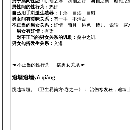
男子搞同性恋：
断袖之癖 断袖之好 断袖之契 断袖之
男性间的性行为：
鸡奸
自己用手刺激生殖器：
手淫 自渎 自慰
男女间有暖昧关系：
有一手 不清白
不正当的男女关系：
奸情 苟且 桃色 楂儿 说话 露
男女有奸情：
有染
对不正当的男女关系的讥刺：
桑中之讥
男女勾搭发生关系：
入港
☚ 不正当的性行为 搞男女关系 ☛
逾墙逾墻yú qiáng
跳越墙垣。《卫生易简方·卷之一》：“治伤寒发狂，逾墙