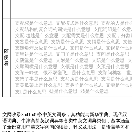
支配权是什么意思
支配模式是什么意思
支配的人是什
支配结构的复合词构词法是什么意思
支配词组是什么意
支配 超越是什么意思
支配需要是什么意思
支配，分割
支鉴是什么意思
支钱是什么意思
支铺是什么意思
支
支链爆炸反应是什么意思
支销是什么意思
支锅是什么
随
支锅饼是什么意思
支门子是什么意思
支问是什么意思
便
支阴堂是什么意思
支附是什么意思
支陪是什么意思
看
支顺阑横是什么意思
支顿是什么意思
支预是什么意思
支颐一吟想，恨不双翻飞。是什么意思
支颐问樵客，世
支饰了事是什么意思
支马房是什么意思
支骨是什么意
支黄瓜架上是什么意思
支鼻子是什么意思
支龍是什么
攰是什么意思
攱是什么意思
支𬣣是什么意思
文网收录3541549条中英文词条，其功能与新华字典、现代汉
语词典、牛津高阶英汉词典等各类中英文词典类似，基本涵盖
了全部常用中英文字词句的读音、释义及用法，是语言学习和