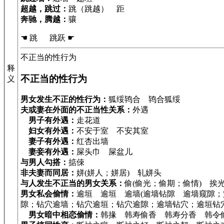
超越，跳过：
跳（跳越） 距
奔驰，腾越：
骧
☚ 跳 跳跃 ☛
不正当的性行为
释
不正当的性行为
义
男女发生不正的性行为：
狐绥鸨合 鸨合狐绥
夫或妻在外面的不正当性关系：
外遇
男子有外遇：
走花道
妇女有外遇：
不安于室 不安其室
妻子有外遇：
红杏出墙
妻妾有外遇：
屎头巾 屎盆儿
与男人勾搭：
掂倈
非夫妻而同居：
姘(姘人；姘居) 轧姘头
与人发生不正当的男女关系：
偷(偷光；偷期；偷情) 挨
男女私会偷情：
逾垣 逾垣 逾墙(逾墙钻隙 逾墙窥隙；
隙；钻穴逾墙；钻穴逾垣；钻穴逾隙；逾墙钻穴；逾垣钻穴
男女暗中相恋偷情：
韩掾 韩寿偷香 韩寿分香 韩令