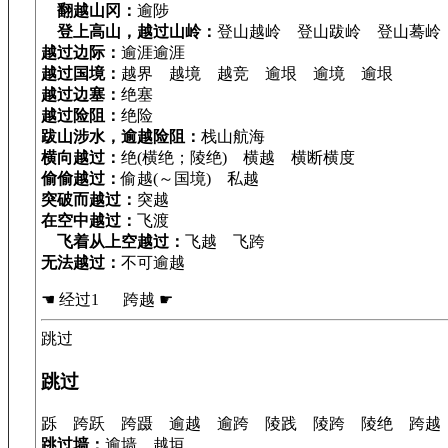
翻越山冈：
逾陟
登上高山，越过山岭：
登山越岭 登山跋岭 登山蓦岭
越过边际：
逾涯逾涯
越过国境：
越界 越境 越竞 逾垠 逾境 逾垠
越过边塞：
绝塞
越过险阻：
绝险
跋山涉水，逾越险阻：
栈山航海
横向越过：
绝(横绝；陵绝) 横越 横断横度
偷偷越过：
偷越(～国境) 私越
突破而越过：
突越
在空中越过：
飞渡
飞着从上空越过：
飞越 飞跨
无法越过：
不可逾越
☚ 经过1 跨越 ☛
跳过
跳过
跞 跨跃 跨蹑 逾越 逾跨 陵践 陵跨 陵绝 跨越
跳过墙：
逾墙 越垣