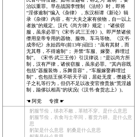
治以重罪。早在战国李悝制 《法经》时，即将
“淫侈逾制”编入《杂律》，东汉桓谭《新论》辑
录《杂律》内容，有“大夫之家有侯物，自一以上
者族”的规定。汉代《尚方律》规定： “诸侯窃
服，虽亲必罪”(《宋书·武三王传》)。即严禁诸侯
僭用皇帝专用的器物、服饰、车马等物。《汉书·
成帝纪》永始四年(前13年)诏曰：“虽有其财，而
无其尊，不得逾制”； 并禁“车服、嫁娶、葬埋过
制”。《宋书·武三王传》引汉律说：“是以尚方所
制，汉有严律，诸侯窃服，虽亲必罪。”其内容既
包括“器服装饰，乐舞音容”，“车服嫁娶葬埋过
制”，也包括王侯不听天子诏，居处无度，僭越天
子之礼等行为，但仍不足以改变官僚贵族“荒淫越
制，踰侈以相高”的状况(《汉书·食货志上》)。
☚ 阿党 专擅 ☛
躬服节俭，绨衣不敝，革鞜不穿。是什么意思
躬服节俭，衣食与士卒同，蓄货力耕。是什么意
思
躬架是什么意思
躬桑是什么意思
躬率是什么意思