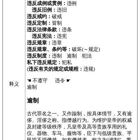
违反成例或贯例：
违例
违反旧例：
违旧
违反戒约：
破戒
违反定制：
冒制
违反法律条款：
违条
违反宪法：
违宪
违反规章：
违章
违反规章、条约等：
破坏(～规定)
违反制度：
违制 逾制 犯法
私下违反规定：
犯私
(
违反有关的规定或规程：
违规)
☚ 不遵守 违令 ☛
释义
逾制
逾制
古代罪名之一。又作踰制，按具体情节，又有逾
侈、淫侈之称。指僭越行为。为维护皇帝的权威
及封建等级秩序，凡皇帝及高等贵族享用的礼
仪、器物、车马、服饰等，臣下与低级贵族、平
民皆不得僭越。如有僭越者，称之为“逾制”，要