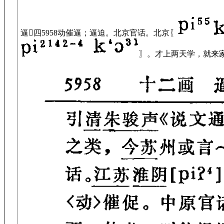
逼𣞳
四
5958
动
催逼；逼迫。
北京官话。
北京〖
〗。
才上两天学，就来