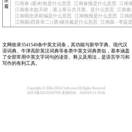
便
江南春 (唐)杜牧是什么意思
江南春慢是什么意思
江南
看
江南春水如天碧，塞上寒云共月黄。是什么意思
江南春
江南昭忠录前编是什么意思
江南晚报是什么意思
江南
江南曲(四首录二) (唐)储光羲是什么意思
江南曲 - 李益
文网收录3541549条中英文词条，其功能与新华字典、现代汉
语词典、牛津高阶英汉词典等各类中英文词典类似，基本涵盖
了全部常用中英文字词句的读音、释义及用法，是语言学习和
写作的有利工具。
Copyright © 2004-2024 Ctoth.com All Rights Reserved
京ICP备2021023879号
更新时间：2026/8/6 21:10:46