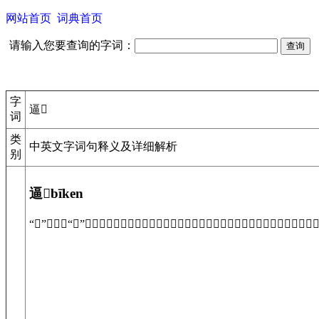
网站首页
词典首页
请输入您要查询的字词：
字
逼𣞳
词
类
中英文字词句释义及详细解析
别
逼𣞳bīken
“𣞳”常写作“掯”。逼迫。〔例〕就只他还太小呢，也别逼𣞳紧了他；小孩子胆儿小，一时