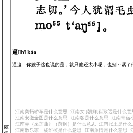
逼𣞳bī kào
逼迫：你嫂子这也说的是，就只他还太小呢，也别～紧了他。(
江南奥拓轿车是什么意思
江南女 [朝鲜]崔致远是什么意
江南安徽全图是什么意思
江南客是什么意思
江南寄宿
江南弄（采莲曲》（萧纲）是什么意思
江南张王是什么
随
江南散乐家 杨维桢是什么意思
江南旅情是什么意思