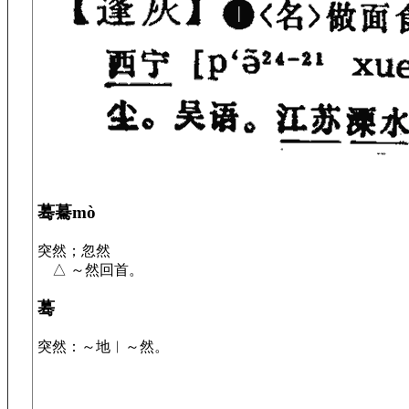
蓦驀mò
突然；忽然
△ ～然回首。
蓦
突然：～地︱～然。