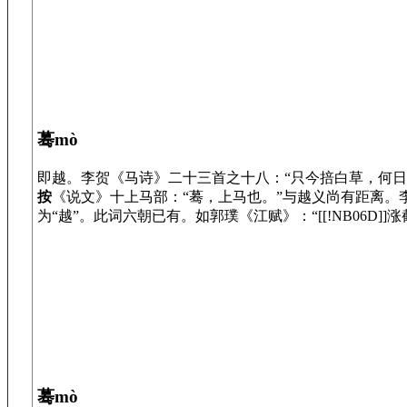
蓦mò
即越。李贺《马诗》二十三首之十八：“只今掊白草，何日
按
《说文》十上马部：“蓦，上马也。”与越义尚有距离。李贺诗
为“越”。此词六朝已有。如郭璞《江赋》：“[[!NB06D]
蓦mò