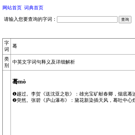
网站首页
词典首页
请输入您要查询的字词：
字
蓦
词
类
中英文字词句释义及详细解析
别
蓦mò
❶越过。李贺《送沈亚之歌》：雄光宝矿献春卿，烟底蓦
❷突然。张碧《庐山瀑布》：黛花新染插天风，蓦吐中心