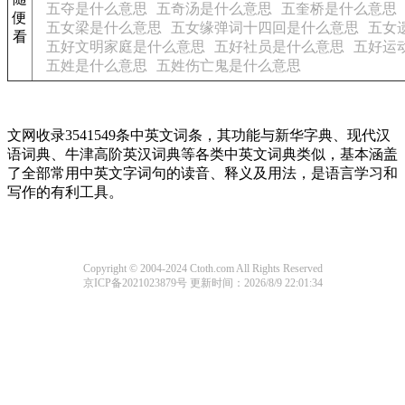
五夺是什么意思
五奇汤是什么意思
五奎桥是什么意思
便
五女梁是什么意思
五女缘弹词十四回是什么意思
五女
看
五好文明家庭是什么意思
五好社员是什么意思
五好运
五姓是什么意思
五姓伤亡鬼是什么意思
文网收录3541549条中英文词条，其功能与新华字典、现代汉
语词典、牛津高阶英汉词典等各类中英文词典类似，基本涵盖
了全部常用中英文字词句的读音、释义及用法，是语言学习和
写作的有利工具。
Copyright © 2004-2024 Ctoth.com All Rights Reserved
京ICP备2021023879号
更新时间：2026/8/9 22:01:34