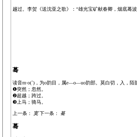
越过。李贺《送沈亚之歌》：“雄光宝矿献春卿，烟底蓦波
蓦
读音m·o(ˋ)，为o韵目，属e—o—uo韵部。莫白切，入，陌
❶突然；忽然。
❷超越；跨过。
❸上马；骑马。
上一条：
寞
下一条：
驀
蓦