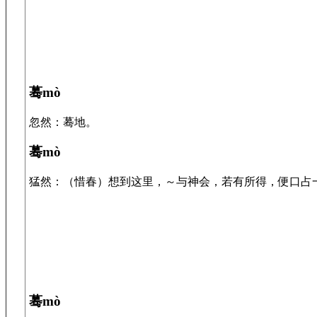
蓦mò
忽然：蓦地。
蓦mò
猛然：（惜春）想到这里，～与神会，若有所得，便口占一偈。
蓦mò