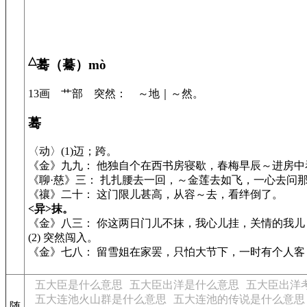
△
蓦（驀）mò
13画 艹部 突然： ～地｜～然。
蓦
〈动〉(1)迈；跨。
《金》九九： 他独自个在西书房寝歇，春梅早辰～进房中
《聊·慈》三： 扎扎腰去一回，～金莲去如飞，一心去问
《禳》二十： 这门限儿甚高，从容～去，看绊倒了。
<异>抹。
《金》八三： 你这两日门儿不抹，我心儿挂，关情的我
(2) 突然闯入。
《金》七八： 留雪姐在家罢，只怕大节下，一时有个人
五大臣是什么意思
五大臣出洋是什么意思
五大臣出洋
五大连池火山群是什么意思
五大连池的传说是什么意思
随