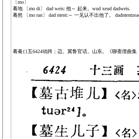
〔mo〕
蓦地 〔mo di〕 dad weis: 他～ 起来。wud xeud dadweis.
蓦然 〔mo ran〕 dad ntent:～ 一见认不出他了。 dadntentzeadre
蓦
驀
{}
五
6424
动
跨；迈。
冀鲁官话。
山东。
《聊斋俚曲集