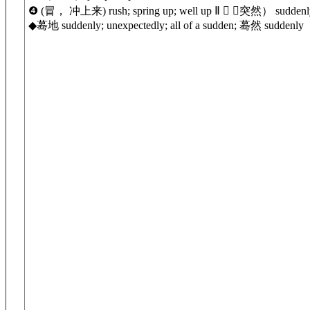
❹ (冒， 冲上来) rush; spring up; well up Ⅱ  （突然） suddenl
◆蓦地 suddenly; unexpectedly; all of a sudden; 蓦然 suddenly