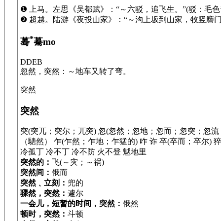
❶ 上马。左思《吴都赋》：“～六驳，追飞生。”(驳：毛
❷ 超越。陆游《夜投山家》：“～沟上坂到山家，牧竖譍门两
*
蓦
驀mo
DDEB
忽然，突然：～地车又转了弯。
突然
突然
突(突兀；突尔；兀突) 忽(忽然；忽地；忽而；忽突；忽流
（騞然） 乍(乍然；乍地；乍猛的) 咋 诈 卒(卒而；卒尔) 猝
冷孤丁 冷不丁 冷不防 火不登 魆地里
突然的：
飞(～灾；～祸)
突然间：
俄而
突然﹑立刻：
兜的
骤然，突然：
遽尔
一会儿，短暂的时间，突然：
俄然
顿时，突然：
斗顿