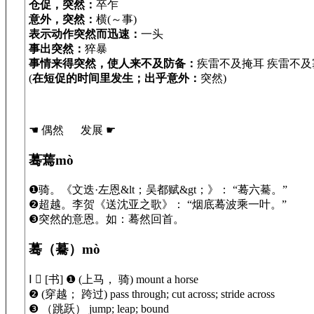
仓促，突然：
卒乍
意外，突然：
横(～事)
表示动作突然而迅速：
一头
事出突然：
猝暴
事情来得突然，使人来不及防备：
疾雷不及掩耳 疾雷不及
(
在短促的时间里发生；出乎意外：
突然)
☚ 偶然 发展 ☛
蓦蔫mò
❶骑。《文迭·左恩&lt；吴都赋&gt；》： “蓦六驀。”
❷超越。李贺《送沈亚之歌》： “烟底蓦波乘一叶。”
❸突然的意恩。如：蓦然回首。
蓦（驀）mò
Ⅰ  [书] ❶ (上马， 骑) mount a horse
❷ (穿越； 跨过) pass through; cut across; stride across
❸ （跳跃） jump; leap; bound