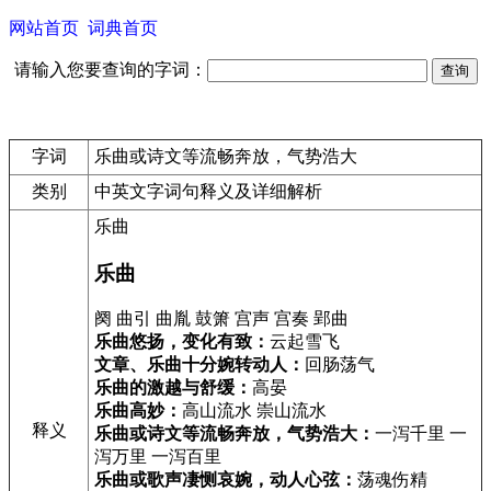
网站首页
词典首页
请输入您要查询的字词：
字词
乐曲或诗文等流畅奔放，气势浩大
类别
中英文字词句释义及详细解析
乐曲
乐曲
阕 曲引 曲胤 鼓箫 宫声 宫奏 郢曲
乐曲悠扬，变化有致：
云起雪飞
文章、乐曲十分婉转动人：
回肠荡气
乐曲的激越与舒缓：
高晏
乐曲高妙：
高山流水 崇山流水
释义
乐曲或诗文等流畅奔放，气势浩大：
一泻千里 一
泻万里 一泻百里
乐曲或歌声凄恻哀婉，动人心弦：
荡魂伤精